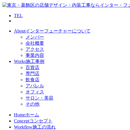
TEL
About
インターフューチャーについて
メンバー
会社概要
アクセス
事業内容
Works
施工事例
百貨店
専門店
飲食店
アパレル
オフィス
サロン・美容
その他
Home
ホーム
Concept
コンセプト
Workflow
施工の流れ