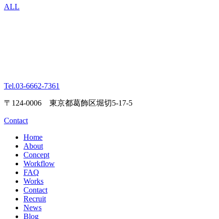
ALL
Tel.
03-6662-7361
〒124-0006 東京都葛飾区堀切5-17-5
Contact
Home
About
Concept
Workflow
FAQ
Works
Contact
Recruit
News
Blog