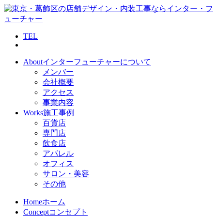
TEL
About
インターフューチャーについて
メンバー
会社概要
アクセス
事業内容
Works
施工事例
百貨店
専門店
飲食店
アパレル
オフィス
サロン・美容
その他
Home
ホーム
Concept
コンセプト