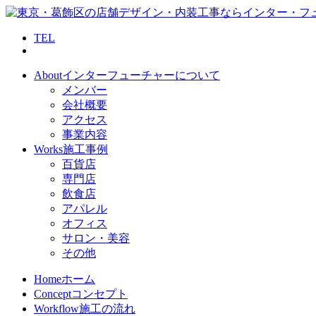
TEL
About
インターフューチャーについて
メンバー
会社概要
アクセス
事業内容
Works
施工事例
百貨店
専門店
飲食店
アパレル
オフィス
サロン・美容
その他
Home
ホーム
Concept
コンセプト
Workflow
施工の流れ