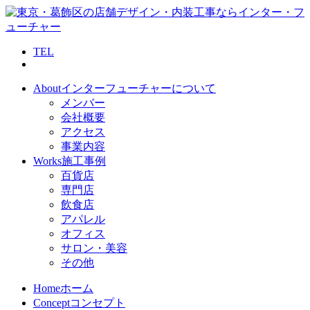
TEL
About
インターフューチャーについて
メンバー
会社概要
アクセス
事業内容
Works
施工事例
百貨店
専門店
飲食店
アパレル
オフィス
サロン・美容
その他
Home
ホーム
Concept
コンセプト