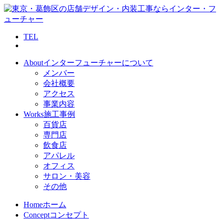
TEL
About
インターフューチャーについて
メンバー
会社概要
アクセス
事業内容
Works
施工事例
百貨店
専門店
飲食店
アパレル
オフィス
サロン・美容
その他
Home
ホーム
Concept
コンセプト