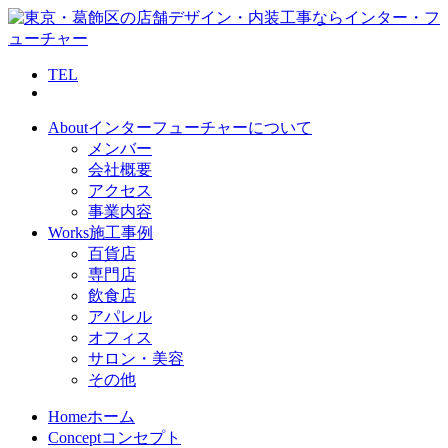
TEL
About
インターフューチャーについて
メンバー
会社概要
アクセス
事業内容
Works
施工事例
百貨店
専門店
飲食店
アパレル
オフィス
サロン・美容
その他
Home
ホーム
Concept
コンセプト