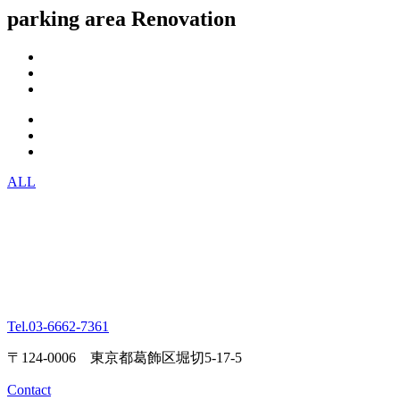
parking area Renovation
ALL
Tel.
03-6662-7361
〒124-0006 東京都葛飾区堀切5-17-5
Contact