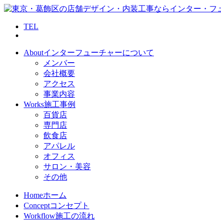
TEL
About
インターフューチャーについて
メンバー
会社概要
アクセス
事業内容
Works
施工事例
百貨店
専門店
飲食店
アパレル
オフィス
サロン・美容
その他
Home
ホーム
Concept
コンセプト
Workflow
施工の流れ