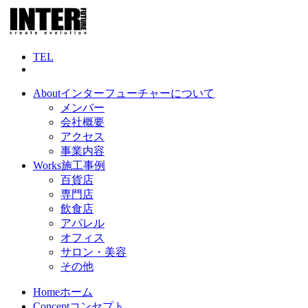
TEL
About
インターフューチャーについて
メンバー
会社概要
アクセス
事業内容
Works
施工事例
百貨店
専門店
飲食店
アパレル
オフィス
サロン・美容
その他
Home
ホーム
Concept
コンセプト