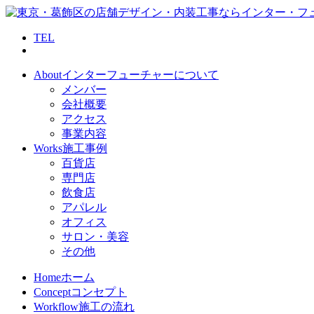
TEL
About
インターフューチャーについて
メンバー
会社概要
アクセス
事業内容
Works
施工事例
百貨店
専門店
飲食店
アパレル
オフィス
サロン・美容
その他
Home
ホーム
Concept
コンセプト
Workflow
施工の流れ