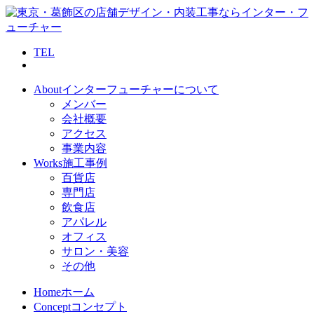
TEL
About
インターフューチャーについて
メンバー
会社概要
アクセス
事業内容
Works
施工事例
百貨店
専門店
飲食店
アパレル
オフィス
サロン・美容
その他
Home
ホーム
Concept
コンセプト