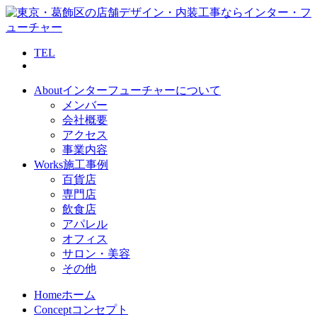
TEL
About
インターフューチャーについて
メンバー
会社概要
アクセス
事業内容
Works
施工事例
百貨店
専門店
飲食店
アパレル
オフィス
サロン・美容
その他
Home
ホーム
Concept
コンセプト