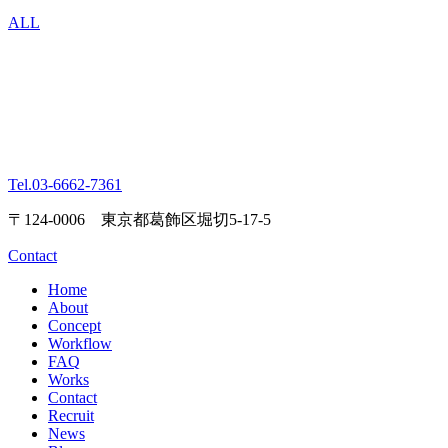
ALL
Tel.
03-6662-7361
〒124-0006 東京都葛飾区堀切5-17-5
Contact
Home
About
Concept
Workflow
FAQ
Works
Contact
Recruit
News