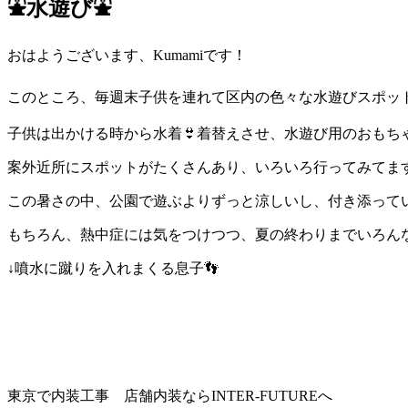
⛲水遊び⛲
おはようございます、Kumamiです！
このところ、毎週末子供を連れて区内の色々な水遊びスポッ
子供は出かける時から水着👙着替えさせ、水遊び用のおもち
案外近所にスポットがたくさんあり、いろいろ行ってみてま
この暑さの中、公園で遊ぶよりずっと涼しいし、付き添って
もちろん、熱中症には気をつけつつ、夏の終わりまでいろんな
↓噴水に蹴りを入れまくる息子👣
東京で内装工事 店舗内装ならINTER-FUTUREへ