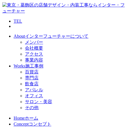
TEL
About
インターフューチャーについて
メンバー
会社概要
アクセス
事業内容
Works
施工事例
百貨店
専門店
飲食店
アパレル
オフィス
サロン・美容
その他
Home
ホーム
Concept
コンセプト