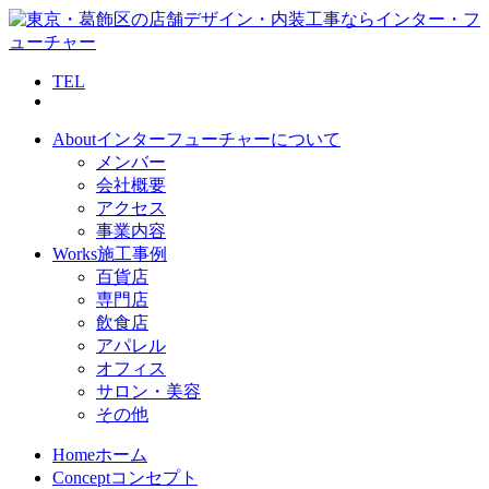
TEL
About
インターフューチャーについて
メンバー
会社概要
アクセス
事業内容
Works
施工事例
百貨店
専門店
飲食店
アパレル
オフィス
サロン・美容
その他
Home
ホーム
Concept
コンセプト