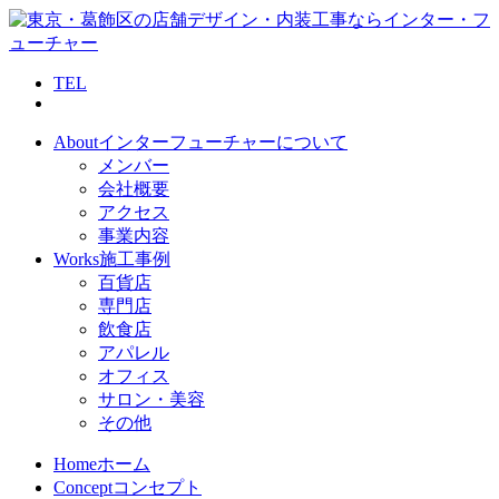
TEL
About
インターフューチャーについて
メンバー
会社概要
アクセス
事業内容
Works
施工事例
百貨店
専門店
飲食店
アパレル
オフィス
サロン・美容
その他
Home
ホーム
Concept
コンセプト