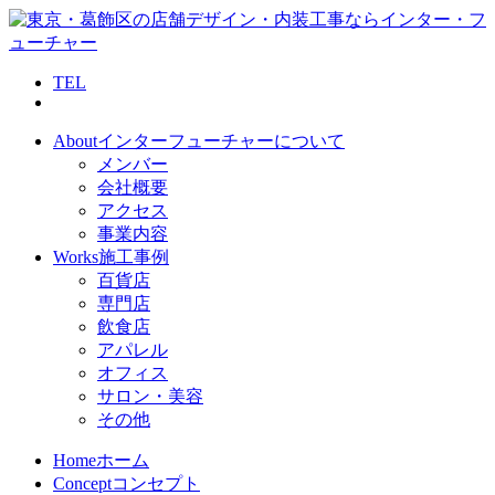
TEL
About
インターフューチャーについて
メンバー
会社概要
アクセス
事業内容
Works
施工事例
百貨店
専門店
飲食店
アパレル
オフィス
サロン・美容
その他
Home
ホーム
Concept
コンセプト