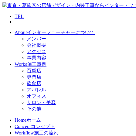
TEL
About
インターフューチャーについて
メンバー
会社概要
アクセス
事業内容
Works
施工事例
百貨店
専門店
飲食店
アパレル
オフィス
サロン・美容
その他
Home
ホーム
Concept
コンセプト
Workflow
施工の流れ