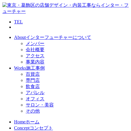
TEL
About
インターフューチャーについて
メンバー
会社概要
アクセス
事業内容
Works
施工事例
百貨店
専門店
飲食店
アパレル
オフィス
サロン・美容
その他
Home
ホーム
Concept
コンセプト