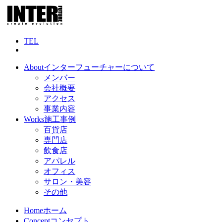
TEL
About
インターフューチャーについて
メンバー
会社概要
アクセス
事業内容
Works
施工事例
百貨店
専門店
飲食店
アパレル
オフィス
サロン・美容
その他
Home
ホーム
Concept
コンセプト