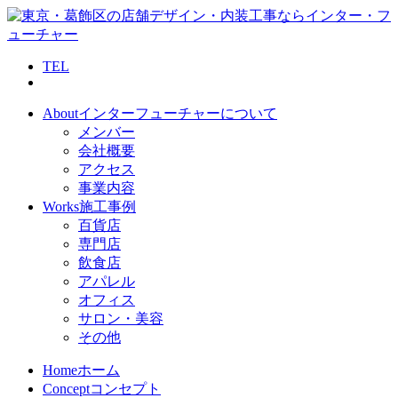
TEL
About
インターフューチャーについて
メンバー
会社概要
アクセス
事業内容
Works
施工事例
百貨店
専門店
飲食店
アパレル
オフィス
サロン・美容
その他
Home
ホーム
Concept
コンセプト